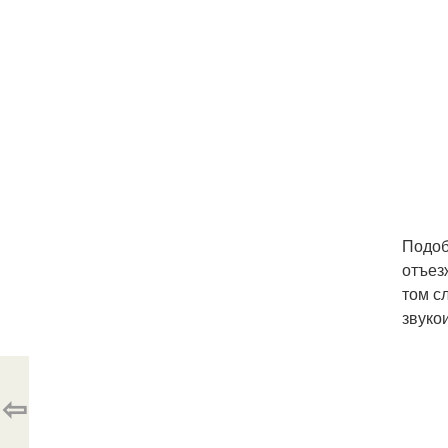
Подоб
отъез
том с
звуко
⇦