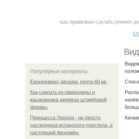
как правильно сделать ремонт до
г
Вид
Видов
полож
Популярные материалы
Спосо
Евроремонт, двушка, почти 60 кв.
Распа
Как сделать из смородины и
налев
крыжовника деревце штамбовой
больш
формы.
Качаю
Принцесса Леонор - не просто
наследница испанского престола, а
настоящий феномен.