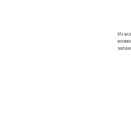
Из вс
возмо
запахо