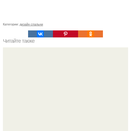
Категории:
дизайн спальни
Читайте также
Как включить духовку электрическую. Общие правила
эксплуатации духовки