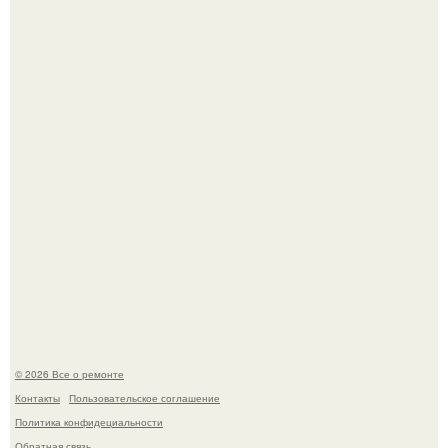
История, от которой мороз по коже: корейская модель
настолько увлеклась пластикой, что вколола себе в лицо
кулинарное масло.
Представьте, как выглядит мир глазами пчелы или
бабочки.
© 2026 Все о ремонте
Контакты
Пользовательское соглашение
Политика конфидециальности
Обратная связь