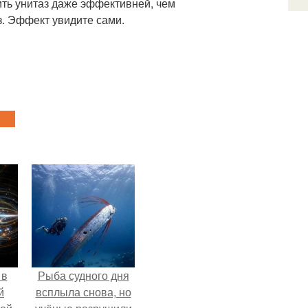
ить унитаз даже эффективней, чем
з. Эффект увидите сами.
 в
Рыба судного дня
й
всплыла снова, но