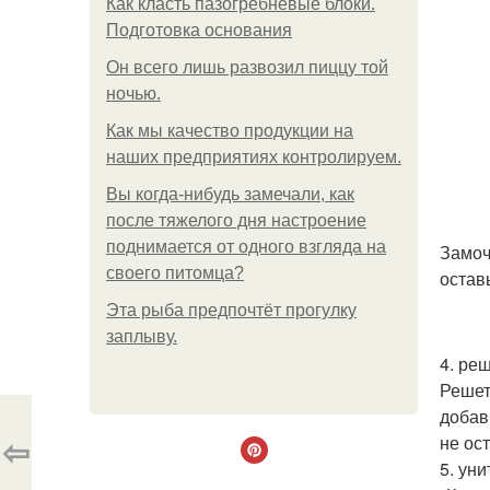
Как класть пазогребневые блоки.
Подготовка основания
Он всего лишь развозил пиццу той
ночью.
Как мы качество продукции на
наших предприятиях контролируем.
Вы когда-нибудь замечали, как
после тяжелого дня настроение
поднимается от одного взгляда на
Замоч
своего питомца?
остав
Эта рыба предпочтёт прогулку
заплыву.
4. реш
Решет
добав
⇦
не ос
5. уни