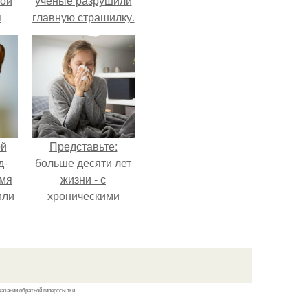
кой
учёные разрушили
я
главную страшилку.
ой
Представьте:
д-
больше десяти лет
емя
жизни - с
или
хроническими
ика
болячками.
а с
.
казании обратной гиперссылки.