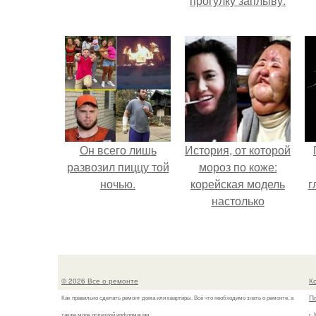
прогулку заплыву.
Он всего лишь
История, от которой
развозил пиццу той
мороз по коже:
ночью.
корейская модель
г
настолько
увлеклась
пластикой, что
вколола себе в
лицо кулинарное
© 2026 Все о ремонте
К
масло.
П
Как правильно сделать ремонт дома или квартиры. Всё что необходимо знать о ремонте, а
также море полезной информации.
г.