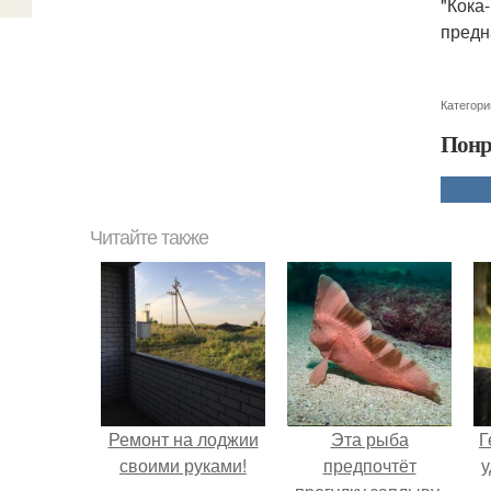
"Кока
предн
Категори
Понр
Читайте также
Ремонт на лоджии
Эта рыба
Г
своими руками!
предпочтёт
у