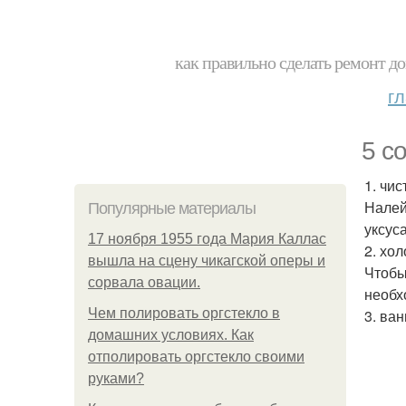
как правильно сделать ремонт до
г
5 с
1. чи
Налей
Популярные материалы
уксус
17 ноября 1955 года Мария Каллас
2. хо
вышла на сцену чикагской оперы и
Чтобы
сорвала овации.
необх
Чем полировать оргстекло в
3. ван
домашних условиях. Как
отполировать оргстекло своими
руками?