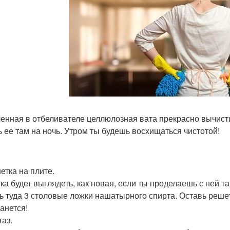
енная в отбеливателе целлюлозная вата прекрасно вычисти
ь ее там на ночь. Утром ты будешь восхищаться чистотой!
етка на плите.
ка будет выглядеть, как новая, если ты проделаешь с ней та
ь туда 3 столовые ложки нашатырного спирта. Оставь решетк
танется!
таз.