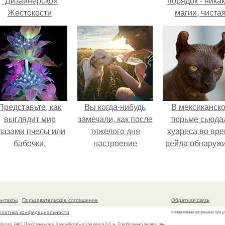
"Дизайнерской
порядок - ника
Жестокости
магии, чиста
нанесла".
квантовая
механика.
Представьте, как
Вы когда-нибудь
В мексиканск
выглядит мир
замечали, как после
тюрьме сьюда
лазами пчелы или
тяжелого дня
хуареса во вр
бабочки.
настроение
рейда обнаруж
поднимается от
необычного узн
одного взгляда на
- лысого сфинкс
своего питомца?
татуировками
онтакты
Пользовательское соглашение
Обратная связь
олитика конфидециальности
Копирование разрешено при у
 Москва, ВАО, Преображенское, Краснобогатырская улица 2-6, м. Преображенская площадь