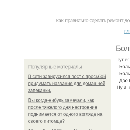
как правильно сделать ремонт до
г
Бол
Тут ес
- Бол
Популярные материалы
- Бол
В сети завирусился пост с просьбой
- Две
придумать название для домашней
Ну и 
запеканки.
Вы когда-нибудь замечали, как
после тяжелого дня настроение
поднимается от одного взгляда на
своего питомца?