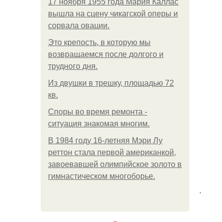
17 ноября 1955 года Мария Каллас
вышла на сцену чикагской оперы и
сорвала овации.
Это крепость, в которую мы
возвращаемся после долгого и
трудного дня.
Из двушки в трешку, площадью 72
кв.
Споры во время ремонта -
ситуация знакомая многим.
В 1984 году 16-летняя Мэри Лу
реттон стала первой американкой,
завоевавшей олимпийское золото в
гимнастическом многоборье.
.