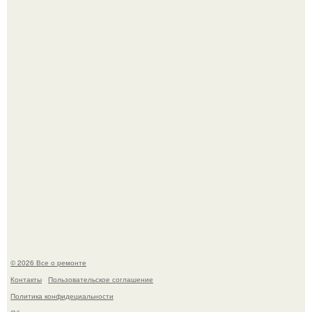
дьявола - монолит вулканического происхождения
высотой 1558 м над уровнем моря.
История, от которой мороз по коже: корейская модель
настолько увлеклась пластикой, что вколола себе в лицо
кулинарное масло.
© 2026 Все о ремонте
Контакты
Пользовательское соглашение
Политика конфидециальности