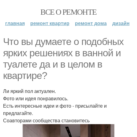
ВСЕ О РЕМОНТЕ
главная
ремонт квартир
ремонт дома
дизайн
Что вы думаете о подобных
ярких решениях в ванной и
туалете да и в целом в
квартире?
Ли яркий пол актуален.
Фото или идея понравилось.
Есть интересные идеи и фото - присылайте и
предлагайте.
Соавторами сообщества становитесь