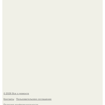
В Китaе обнаружили гигaнтскую воронку глубиной в 200
метров с первобытным лесом внутри.
Когда техника становилась личной: эпоха гравировки
Apple.
© 2026 Все о ремонте
Контакты
Пользовательское соглашение
Политика конфидециальности