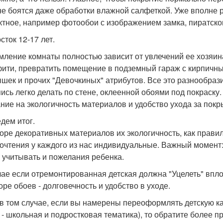
не боятся даже обработки влажной салфеткой. Уже вполне р
тное, например фотообои с изображением замка, пиратско
сток 12-17 лет.
ление комнаты полностью зависит от увлечений ее хозяин
ити, превратить помещение в подземный гараж с кирпичным
шек и прочих "Девочкиных" атрибутов. Все это разнообраз
пись легко делать по стене, оклеенной обоями под покраску
ние на экологичность материалов и удобство ухода за покр
дем итог.
оре декоративных материалов их экологичность, как правил
очтения у каждого из нас индивидуальные. Важный момент:
 учитывать и пожелания ребенка.
чае если отремонтированная детская должна "Уцелеть" впл
оре обоев - долговечность и удобство в уходе.
в том случае, если вы намерены переоформлять детскую ка
 - школьная и подростковая тематика), то обратите более 