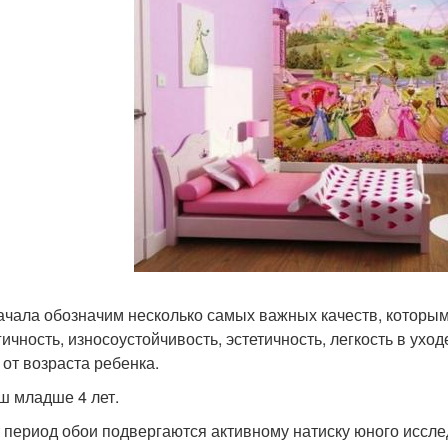
ачала обозначим несколько самых важных качеств, которым
гичность, износоустойчивость, эстетичность, легкость в ухо
 от возраста ребенка.
 младше 4 лет.
т период обои подвергаются активному натиску юного иссл