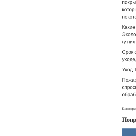
покры
котор
некот
Какие
Эколо
(у ни
Срок 
уходе
Уход.
Пожар
спрос
обраб
Категори
Понр