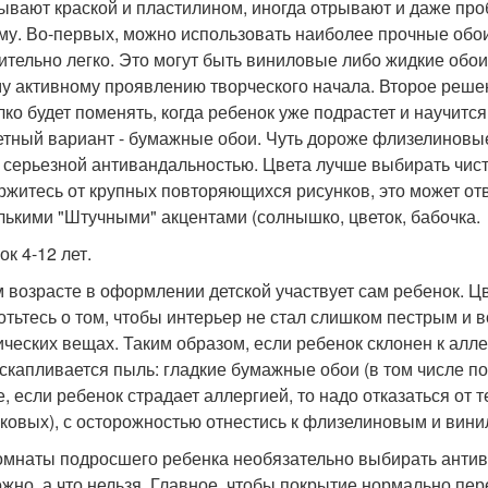
ывают краской и пластилином, иногда отрывают и даже проб
му. Во-первых, можно использовать наиболее прочные обои,
ительно легко. Это могут быть виниловые либо жидкие обо
у активному проявлению творческого начала. Второе решен
лко будет поменять, когда ребенок уже подрастет и научит
тный вариант - бумажные обои. Чуть дороже флизелиновые
 серьезной антивандальностью. Цвета лучше выбирать чисты
ржитесь от крупных повторяющихся рисунков, это может отв
лькими "Штучными" акцентами (солнышко, цветок, бабочка.
к 4-12 лет.
м возрасте в оформлении детской участвует сам ребенок. Цв
отьтесь о том, чтобы интерьер не стал слишком пестрым и 
ических вещах. Таким образом, если ребенок склонен к алл
 скапливается пыль: гладкие бумажные обои (в том числе по
е, если ребенок страдает аллергией, то надо отказаться от
ковых), с осторожностью отнестись к флизелиновым и вин
омнаты подросшего ребенка необязательно выбирать антив
ожно, а что нельзя. Главное, чтобы покрытие нормально пер