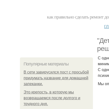
как правильно сделать ремонт до
г
"Де
реш
С одн
миним
Популярные материалы
С одн
В сети завирусился пост с просьбой
психи
придумать название для домашней
Мы оп
запеканки.
Это крепость, в которую мы
возвращаемся после долгого и
трудного дня.