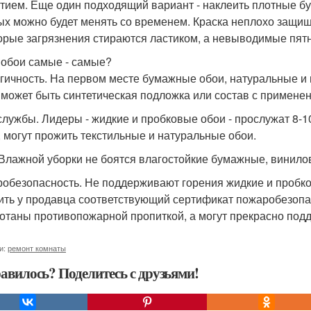
тием. Еще один подходящий вариант - наклеить плотные бу
ых можно будет менять со временем. Краска неплохо защищ
орые загрязнения стираются ластиком, а невыводимые пятн
 обои самые - самые?
гичность. На первом месте бумажные обои, натуральные и
х может быть синтетическая подложка или состав с примене
службы. Лидеры - жидкие и пробковые обои - прослужат 8-10
, могут прожить текстильные и натуральные обои.
 Влажной уборки не боятся влагостойкие бумажные, винило
обезопасность. Не поддерживают горения жидкие и пробко
ить у продавца соответствующий сертификат пожаробезопас
отаны противопожарной пропиткой, а могут прекрасно под
и:
ремонт комнаты
авилось? Поделитесь с друзьями!