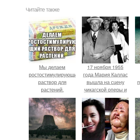
Читайте также
Мы делаем
17 ноября 1955
ростостимулирующий
года Мария Каллас
раствор для
вышла на сцену
п
растений.
чикагской оперы и
сорвала овации.