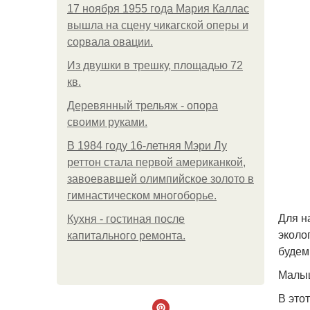
17 ноября 1955 года Мария Каллас
вышла на сцену чикагской оперы и
сорвала овации.
Из двушки в трешку, площадью 72
кв.
Деревянный трельяж - опора
своими руками.
В 1984 году 16-летняя Мэри Лу
реттон стала первой американкой,
завоевавшей олимпийское золото в
гимнастическом многоборье.
Для н
Кухня - гостиная после
эколо
капитального ремонта.
будем
Малыш
В это