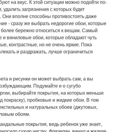
уют на вкус. К этой ситуации можно подойти по-
 удалить загрязнения с которых будет
и. Они вполне способны противостоять даже
ие - сразу же выбрать недорогие обои, которые
ся более бережно относиться к вещам. Самый
 и виниловые обои, которые обладают чуть
е, контрастные, но не очень яркие. Пока
лекать и раздражать, лучше ограничиться
ета и рисунки он может выбрать сам, а вы
возбуждающим. Подумайте и о сугубо
ергии, выбирайте покрытия, на которых меньше
д покраску), пробковые и жидкие обои. В том
 текстильных и натуральных обоев (джутовых,
иловым обоям.
андальные покрытия, ведь ребенок уже знает,
еносило сухую чистку. Флизелин, винил и жидкие