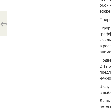
обои 
эффек
Подро
⇦
Оформ
графф
крылы
а рос
внима
Подве
В выб
предп
нужно
В слу
в выб
Лишь 
потом