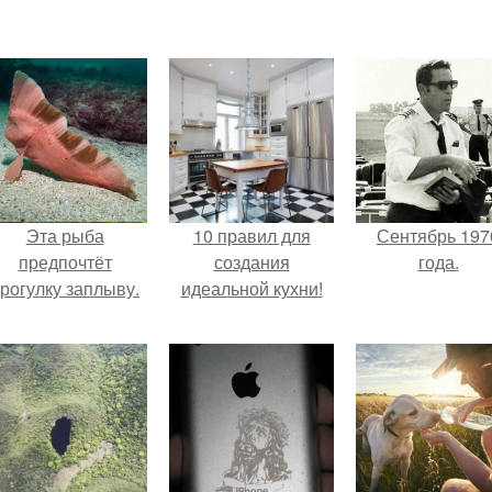
Эта рыба
10 правил для
Сентябрь 197
предпочтёт
создания
года.
рогулку заплыву.
идеальной кухни!