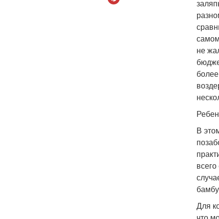
заляп
разно
сравн
самом
не жа
бюдже
более
возде
неско
Ребено
В это
позаб
практ
всего
случа
бамбу
Для к
что м