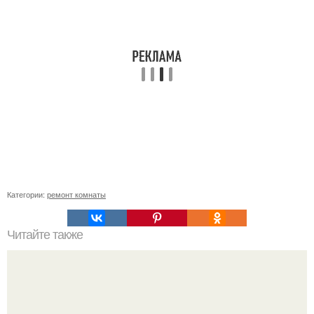
Категории:
ремонт комнаты
Читайте также