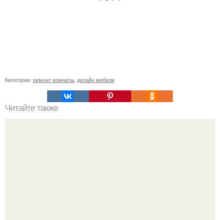
Категории:
ремонт комнаты
,
дизайн мебели
Читайте также
Ремонт квартиры для начинающих. Какой ремонт
предстоит: косметический или капитальный