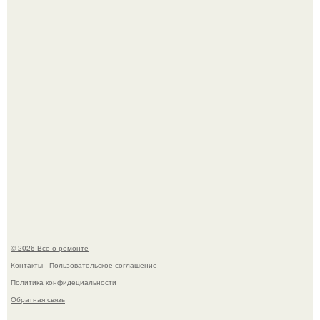
Мир моды, кажется, перевернулся.
Представьте: больше десяти лет жизни - с хроническими
болячками.
© 2026 Все о ремонте
Контакты
Пользовательское соглашение
Политика конфидециальности
Обратная связь