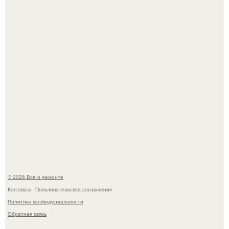
Вы когда-нибудь замечали, как после тяжелого дня
настроение поднимается от одного взгляда на своего
питомца?
Мир моды, кажется, перевернулся.
© 2026 Все о ремонте
Контакты
Пользовательское соглашение
Политика конфидециальности
Обратная связь