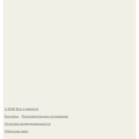
Башня дьявола. Девилс - тауэр (Devils Tower) или башня
дьявола - монолит вулканического происхождения
высотой 1558 м над уровнем моря.
Мир моды, кажется, перевернулся.
© 2026 Все о ремонте
Контакты
Пользовательское соглашение
Политика конфидециальности
Обратная связь