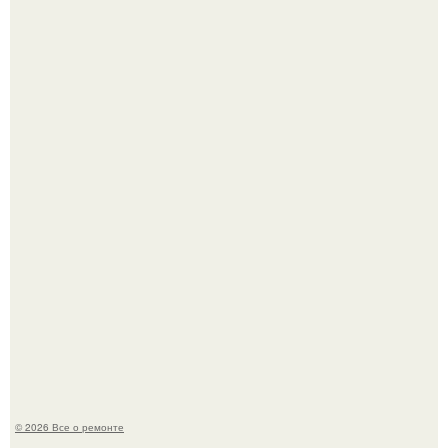
Когда техника становилась личной: эпоха гравировки
Apple.
В мексиканской тюрьме сьюдад-хуареса во время рейда
обнаружили необычного узника - лысого сфинкса с
татуировками.
© 2026 Все о ремонте