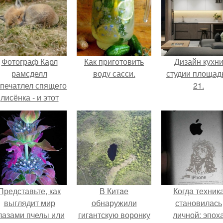
Фотограф Карл
Как приготовить
Дизайн кухн
рамсделл
воду сасси.
студии площад
апечатлел спящего
21.
лисёнка - и этот
кадр способен
растопить даже
самое суровое
сердце.
Представьте, как
В Китaе
Когда техник
выглядит мир
обнаружили
становилась
лазами пчелы или
гигaнтскую воронку
личной: эпох