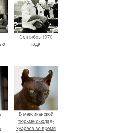
и
Сентябрь 1970
ью
года.
а
В мексиканской
тюрьме сьюдад-
а
хуареса во время