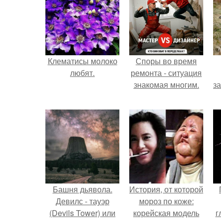
Клематисы молоко
Споры во время
любят.
ремонта - ситуация
знакомая многим.
з
Башня дьявола.
История, от которой
Девилс - тауэр
мороз по коже:
(Devils Tower) или
корейская модель
г