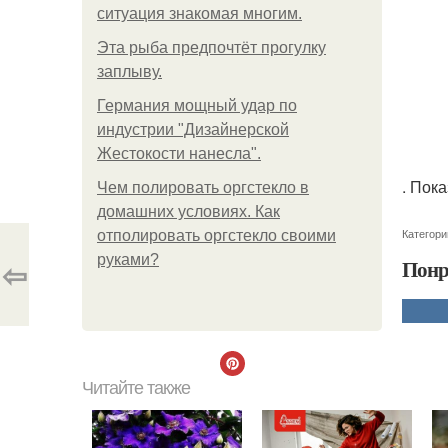
ситуация знакомая многим.
Эта рыба предпочтёт прогулку
заплыву.
Германия мощный удар по
индустрии "Дизайнерской
Жестокости нанесла".
. Пок
Чем полировать оргстекло в
домашних условиях. Как
Категори
отполировать оргстекло своими
руками?
⇦
Понр
Читайте также