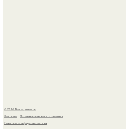
настроение поднимается от одного взгляда на своего
питомца?
В мексиканской тюрьме сьюдад-хуареса во время рейда
обнаружили необычного узника - лысого сфинкса с
татуировками.
© 2026 Все о ремонте
Контакты
Пользовательское соглашение
Политика конфидециальности