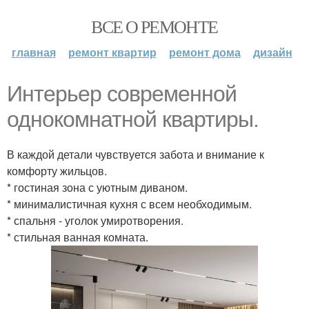
ВСЕ О РЕМОНТЕ
главная
ремонт квартир
ремонт дома
дизайн
Интерьер современной
однокомнатной квартиры.
В каждой детали чувствуется забота и внимание к
комфорту жильцов.
* гостиная зона с уютным диваном.
* минималистичная кухня с всем необходимым.
* спальня - уголок умиротворения.
* стильная ванная комната.