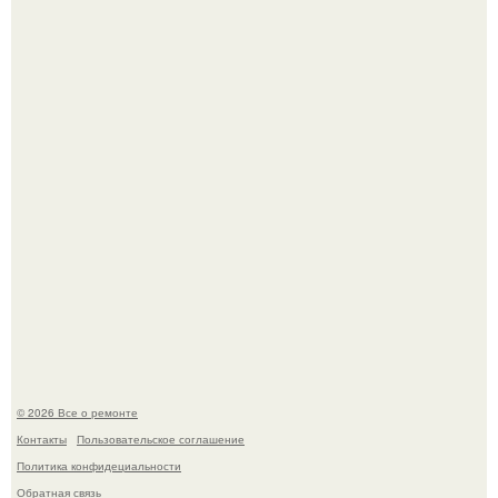
дьявола - монолит вулканического происхождения
высотой 1558 м над уровнем моря.
История, от которой мороз по коже: корейская модель
настолько увлеклась пластикой, что вколола себе в лицо
кулинарное масло.
© 2026 Все о ремонте
Контакты
Пользовательское соглашение
Политика конфидециальности
Обратная связь