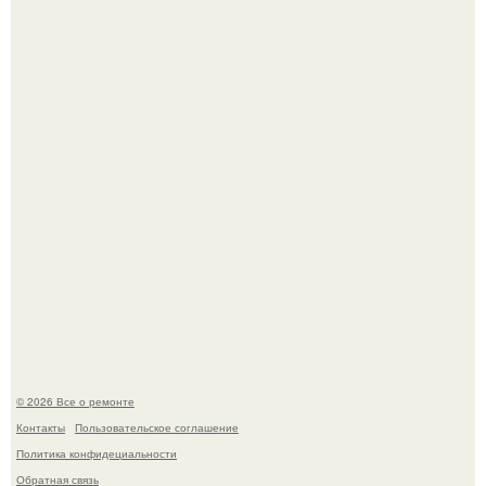
Когда техника становилась личной: эпоха гравировки
Apple.
Вы когда-нибудь замечали, как после тяжелого дня
настроение поднимается от одного взгляда на своего
питомца?
© 2026 Все о ремонте
Контакты
Пользовательское соглашение
Политика конфидециальности
Обратная связь