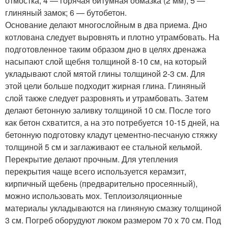
отмостка; 4 — горячая битумная обмазка (2 мм); 5 —
глиняный замок; 6 — бутобетон.
Основание делают многослойным в два приема. Дно
котлована следует выровнять и плотно утрамбовать. На
подготовленное таким образом дно в целях дренажа
насыпают слой щебня толщиной 8-10 см, на который
укладывают слой мятой глины толщиной 2-3 см. Для
этой цели больше подходит жирная глина. Глиняный
слой также следует разровнять и утрамбовать. Затем
делают бетонную заливку толщиной 10 см. После того
как бетон схватится, а на это потребуется 10-15 дней, на
бетонную подготовку кладут цементно-песчаную стяжку
толщиной 5 см и заглаживают ее стальной кельмой.
Перекрытие делают прочным. Для утепления
перекрытия чаще всего используется керамзит,
кирпичный щебень (предварительно просеянный),
можно использовать мох. Теплоизоляционные
материалы укладываются на глиняную смазку толщиной
3 см. Погреб оборудуют люком размером 70 х 70 см. Под