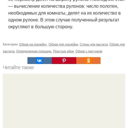
— вычисление количества рулонов: число полотен,
необходимых для комнаты, делят на их количество в
одном рулоне. В этом случае полученный результат
округляют в большую сторону.
Категории:
Обоев на поклейку
,
Обоев для поклейки
,
Стены для расчета
,
Обоев для
расчета
,
Определенная площадь
,
Простые обои
,
Обоев с рисунком
Читайте также
Ремонт квартиры для начинающих. Какой ремонт
предстоит: косметический или капитальный