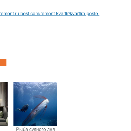
//remont.ru-best.com/remont-kvartir/kvartira-posle-
и
Рыба судного дня