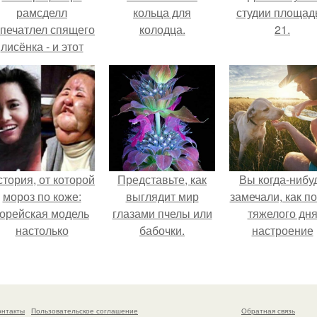
рамсделл
кольца для
студии площад
апечатлел спящего
колодца.
21.
лисёнка - и этот
кадр способен
растопить даже
самое суровое
сердце.
тория, от которой
Представьте, как
Вы когда-нибу
мороз по коже:
выглядит мир
замечали, как п
корейская модель
глазами пчелы или
тяжелого дн
настолько
бабочки.
настроение
увлеклась
поднимается 
пластикой, что
одного взгляда
вколола себе в
своего питомц
лицо кулинарное
онтакты
Пользовательское соглашение
Обратная связь
масло.