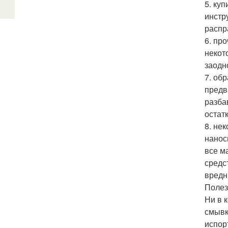
5. ку
инстр
распр
6. пр
некот
заодн
7. об
предв
разба
остат
8. не
нанос
все м
средс
вредн
Полез
Ни в 
смывк
испор