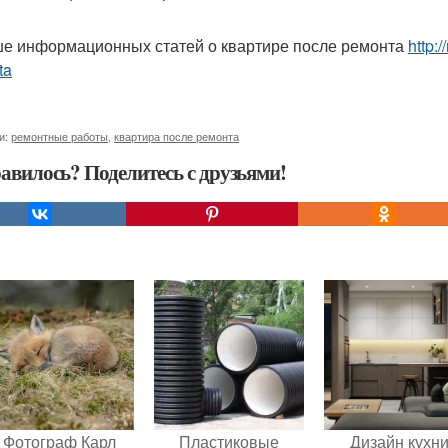
е информационных статей о квартире после ремонта
http:
ta
и:
ремонтные работы
,
квартира после ремонта
авилось? Поделитесь с друзьями!
Фотограф Карл
Пластиковые
Дизайн кухн