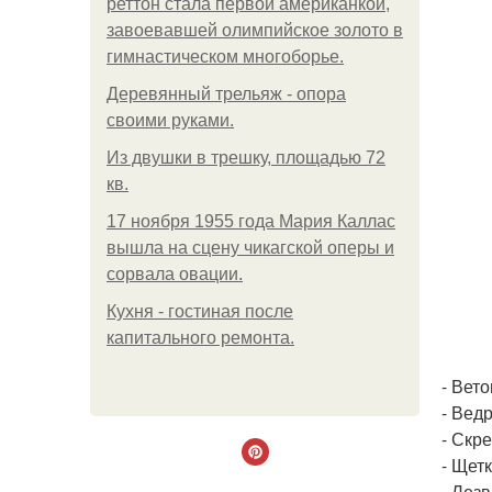
реттон стала первой американкой,
завоевавшей олимпийское золото в
гимнастическом многоборье.
Деревянный трельяж - опора
своими руками.
Из двушки в трешку, площадью 72
кв.
17 ноября 1955 года Мария Каллас
вышла на сцену чикагской оперы и
сорвала овации.
Кухня - гостиная после
капитального ремонта.
- Вето
- Ведр
- Скре
- Щетк
- Лезв