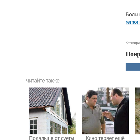
Больш
remon
Категори
Понр
Читайте также
Подальше от суеты.
Кино теряет ещё