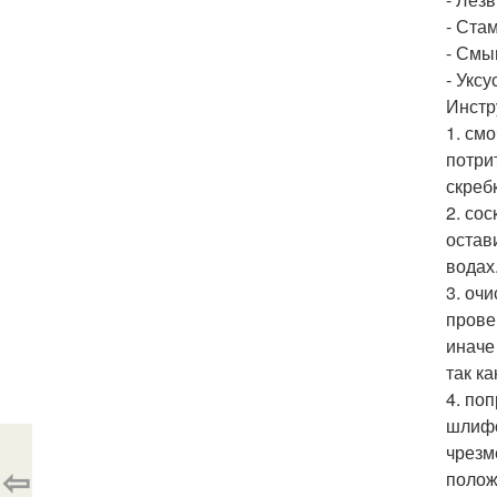
- Стам
- Смы
- Уксу
Инстр
1. см
потри
скреб
2. со
остав
водах
3. оч
прове
иначе
так к
4. по
шлифо
чрезм
⇦
полож