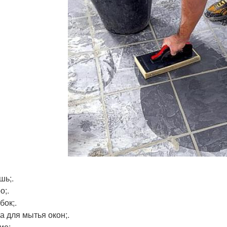
шь;.
о;.
бок;.
а для мытья окон;.
ие;.