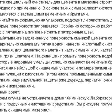
пите специальный очиститель для цемента в магазине строи
укцию по применению. В основе таких смывок лежит кислот
авляется с застывшими цементными брызгами.
очитайте информацию на упаковке, подходит ли очиститель д
орые поверхности запрещается. Особенно осторожно работ
о с пятнами на плитке не снять и затирочные швы.
рабатывайте загрязненную поверхность смывкой цемента с
арительно смачивать пятна водой; нанести кислотный очист
вления, для цементного налета - 1 часть смывки и 3-5 част
ки грязи шпателем. На финише - промыть поверхность водо
которые народные умельцы успешно смывают цементные бры
ится на небольшой очищаемый участок, и по мере размягче
анипуляции с кислотами (в том числе промышленными смыв
твами индивидуальной защиты (спецодежда, перчатки, очки
ыми испарениями.
ный совет.
коем случае не устраиваете в доме "Химическую Лаборатор
и с подручными чистящими средствами. Вы рискуете получ
тить очищаемый материал.