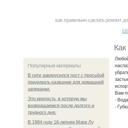
как правильно сделать ремонт до
г
Как
Любой
насла
Популярные материалы
убрат
В сети завирусился пост с просьбой
засты
придумать название для домашней
испор
запеканки.
Вам п
Это крепость, в которую мы
- Вода
возвращаемся после долгого и
- Губка
трудного дня.
В 1984 году 16-летняя Мэри Лу