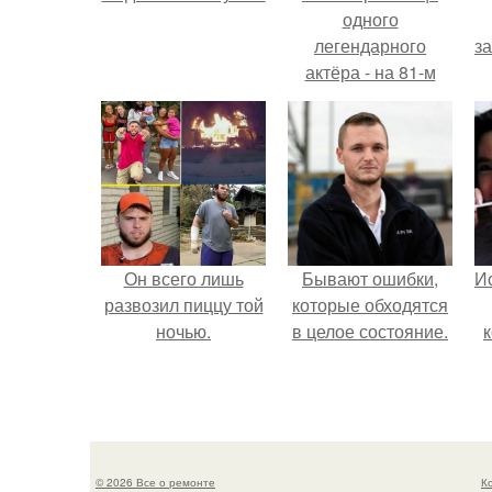
одного
легендарного
з
актёра - на 81-м
году жизни не стало
Винсента пасторе.
Он всего лишь
Бывают ошибки,
Ис
развозил пиццу той
которые обходятся
ночью.
в целое состояние.
© 2026 Все о ремонте
К