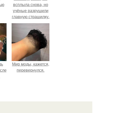
ью
всплыла снова, но
учёные разрушили
главную страшилку.
дь
Мир моды, кажется,
осле
перевернулся.
я
от
 на
а?