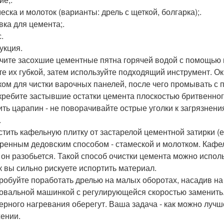
еска и молоток (варианты: дрель с щеткой, болгарка);.
вка для цемента;.
с.
укция.
очите засохшие цементные пятна горячей водой с помощью 
те их губкой, затем используйте подходящий инструмент. 
ком для чистки варочных панелей, после чего промывать с
скребите застывшие остатки цемента плоскостью бритвенног
ить царапин - не поворачивайте острые уголки к загрязнени
.
истить кафельную плитку от застарелой цементной затирки 
ренным дедовским способом - стамеской и молотком. Кафел
 он разобьется. Такой способ очистки цемента можно испол
ак вы сильно рискуете испортить материал.
пробуйте поработать дрелью на малых оборотах, насадив на
вальной машинкой с регулирующейся скоростью заменить.
ерного нагревания оберегут. Ваша задача - как можно луч
ении.