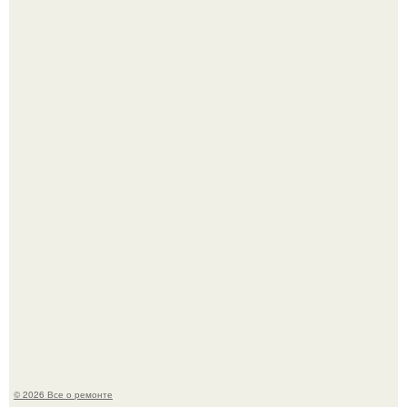
Сентябрь 1970 года.
История, от которой мороз по коже: корейская модель
настолько увлеклась пластикой, что вколола себе в лицо
кулинарное масло.
© 2026 Все о ремонте