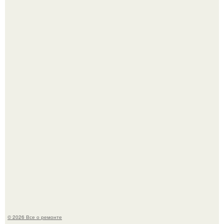
В Китaе обнаружили гигaнтскую воронку глубиной в 200
метров с первобытным лесом внутри.
Когда техника становилась личной: эпоха гравировки
Apple.
© 2026 Все о ремонте