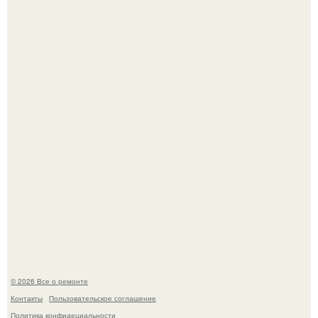
Когда техника становилась личной: эпоха гравировки
Apple.
Мир моды, кажется, перевернулся.
© 2026 Все о ремонте
Контакты
Пользовательское соглашение
Политика конфидециальности