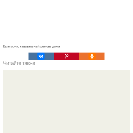
Категории:
капитальный ремонт дома
Читайте также
Наука сушки дерева для мебельного производства
методом камеры - сауны.