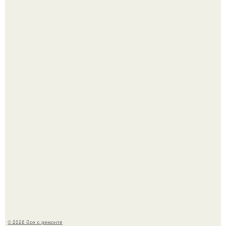
Вы когда-нибудь замечали, как после тяжелого дня
настроение поднимается от одного взгляда на своего
питомца?
Мир моды, кажется, перевернулся.
© 2026 Все о ремонте