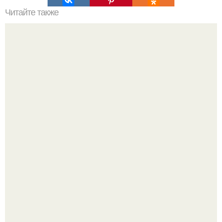
Читайте также
Ремонт триммера своими руками
Эта рыба предпочтёт прогулку заплыву.