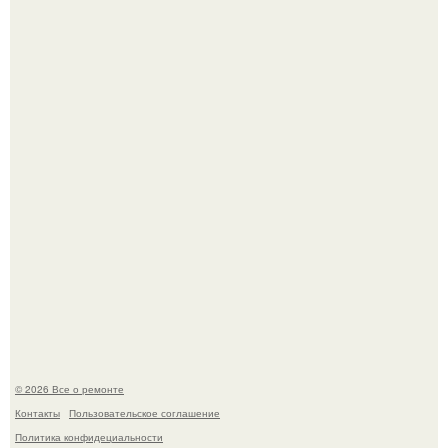
Вы когда-нибудь замечали, как после тяжелого дня
настроение поднимается от одного взгляда на своего
питомца?
Мир моды, кажется, перевернулся.
© 2026 Все о ремонте
Контакты
Пользовательское соглашение
Политика конфидециальности