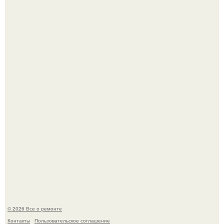
Бывают ошибки, которые обходятся в целое состояние.
История, от которой мороз по коже: корейская модель
настолько увлеклась пластикой, что вколола себе в лицо
кулинарное масло.
© 2026 Все о ремонте
Контакты
Пользовательское соглашение