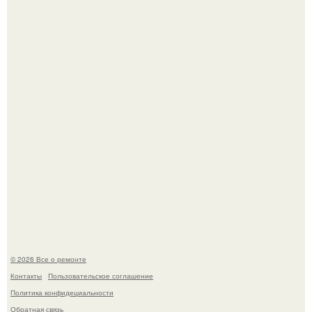
Бывают ошибки, которые обходятся в целое состояние.
История, от которой мороз по коже: корейская модель
настолько увлеклась пластикой, что вколола себе в лицо
кулинарное масло.
© 2026 Все о ремонте
Контакты
Пользовательское соглашение
Политика конфидециальности
Обратная связь