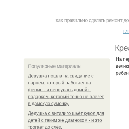
как правильно сделать ремонт до
г
Кре
На пе
велик
Популярные материалы
ребен
Девушка пошла на свидание с
парнем, который работает на
ферме - и вернулась домой с
подарком, который точно не влезет
в дамскую сумочку.
Дедушка с витилиго шьёт кукол для
детей с таким же диагнозом - и это
трогает до слёз.