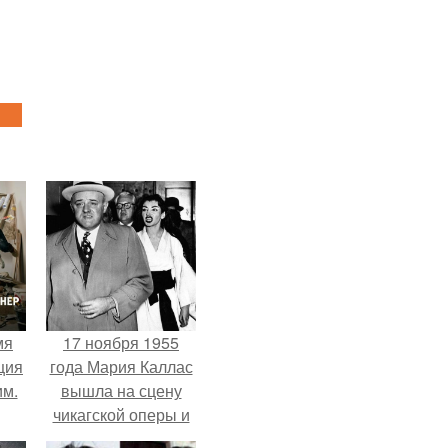
мя
17 ноября 1955
ция
года Мария Каллас
им.
вышла на сцену
чикагской оперы и
сорвала овации.