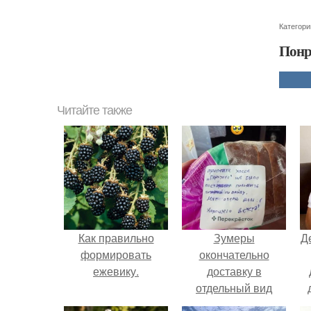
Категори
Понр
Читайте также
Как правильно
Зумеры
Д
формировать
окончательно
ежевику.
доставку в
отдельный вид
искусства