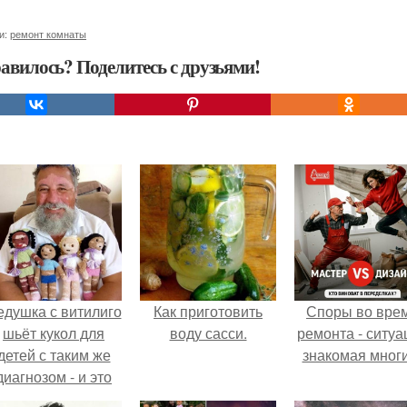
и:
ремонт комнаты
авилось? Поделитесь с друзьями!
едушка с витилиго
Как приготовить
Споры во вре
шьёт кукол для
воду сасси.
ремонта - ситуа
детей с таким же
знакомая мног
диагнозом - и это
трогает до слёз.