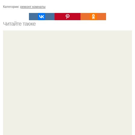
Категории:
ремонт комнаты
Читайте также
Как поставить двойную розетку если там 4 провода.
Сборка розетки с четырьмя проводами и для чего они
нужны