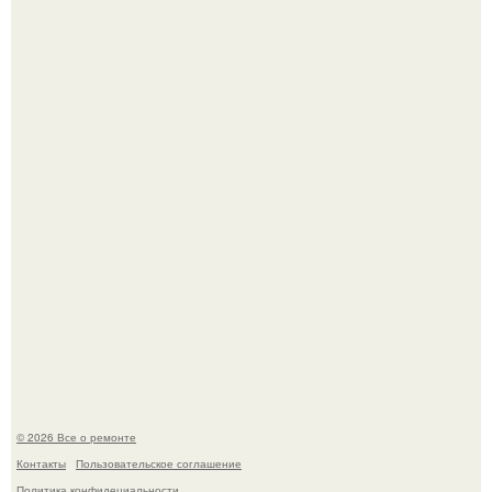
Вы когда-нибудь замечали, как после тяжелого дня
настроение поднимается от одного взгляда на своего
питомца?
Мир моды, кажется, перевернулся.
© 2026 Все о ремонте
Контакты
Пользовательское соглашение
Политика конфидециальности