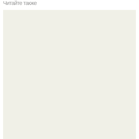
Читайте также
Сколько слоев шпаклевки нужно наносить под обои.
Зачем нужно шпаклевание
Эта рыба предпочтёт прогулку заплыву.