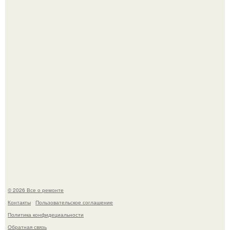
дьявола - монолит вулканического происхождения
высотой 1558 м над уровнем моря.
Вы когда-нибудь замечали, как после тяжелого дня
настроение поднимается от одного взгляда на своего
питомца?
© 2026 Все о ремонте
Контакты
Пользовательское соглашение
Политика конфидециальности
Обратная связь