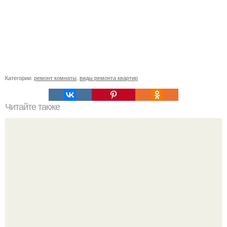
Категории:
ремонт комнаты
,
виды ремонта квартир
Читайте также
Огурцы к маю и огуречные секреты сбора семян.