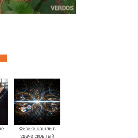
щё
Физики нашли в
удаче скрытый