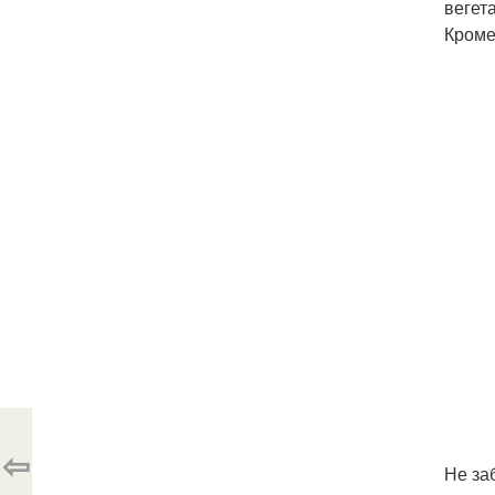
вегет
Кроме
⇦
Не за