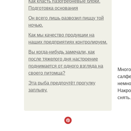
Как класть пазогребневые блоки.
Подготовка основания
Он всего лишь развозил пиццу той
ночью.
Как мы качество продукции на
наших предприятиях контролируем.
Вы когда-нибудь замечали, как
после тяжелого дня настроение
поднимается от одного взгляда на
Много
своего питомца?
салфе
немно
Эта рыба предпочтёт прогулку
Накро
заплыву.
снять