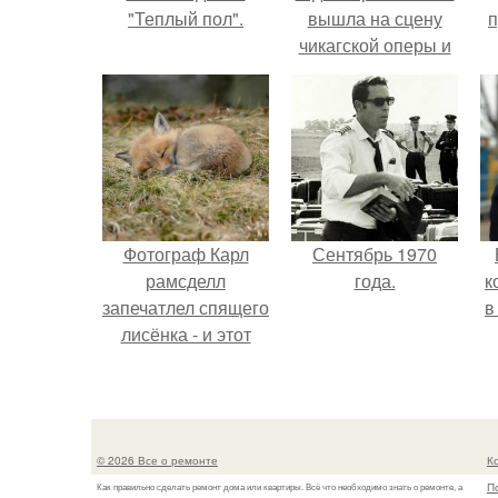
"Теплый пол".
вышла на сцену
п
чикагской оперы и
сорвала овации.
Фотограф Карл
Сентябрь 1970
рамсделл
года.
к
запечатлел спящего
в
лисёнка - и этот
кадр способен
растопить даже
самое суровое
сердце.
© 2026 Все о ремонте
К
П
Как правильно сделать ремонт дома или квартиры. Всё что необходимо знать о ремонте, а