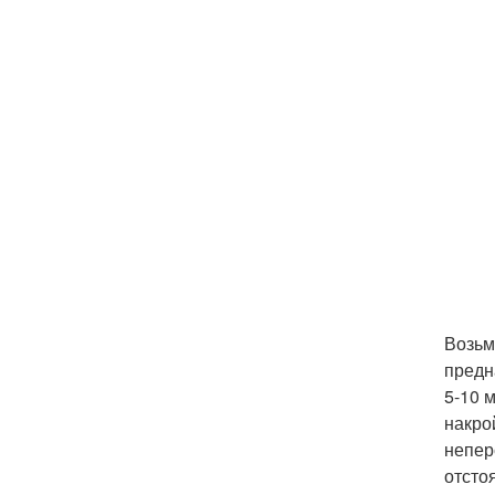
Возьм
предн
5-10 
накро
непер
отсто