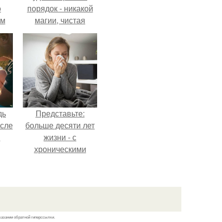
о
порядок - никакой
-м
магии, чистая
тало
квантовая
ре.
механика.
дь
Представьте:
осле
больше десяти лет
я
жизни - с
хроническими
от
болячками.
 на
а?
казании обратной гиперссылки.