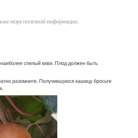
 также море полезной информации.
е наиболее спелый киви. Плод должен быть
уратно разомните. Получившуюся кашицу бросьте
я.