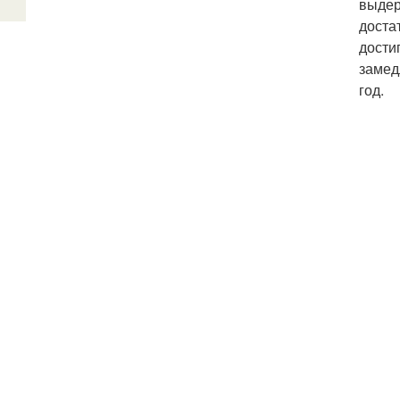
выдер
доста
достиг
замед
год.