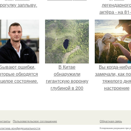
рогулку заплыву.
легендарног
актёра - на 81
году жизни не с
Винсента пасто
Бывают ошибки,
В Китaе
Вы когда-нибу
оторые обходятся
обнаружили
замечали, как п
 целое состояние.
гигaнтскую воронку
тяжелого дн
глубиной в 200
настроение
метров с
поднимается 
первобытным
одного взгляда
лесом внутри.
своего питомц
онтакты
Пользовательское соглашение
Обратная связь
олитика конфидециальности
Копирование разрешено при у