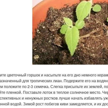
ите цветочный горшок и насыпьте на его дно немного керамз
азначенный для тропических лиан. Подержите его на водяно
мм положите по 2-3 семечка. Слегка присыпьте их землей, 
йте пленкой. Поставьте лоток в теплое солнечное место. Че
спективных и ненужных ростков лучше начать избавлять уж
янной водой. Зимой рост побегов киви замедляется, и их до