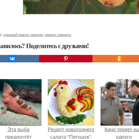
и:
хороший ремонт квартир
,
ремонт комнаты
авилось? Поделитесь с друзьями!
Эта рыба
Рецепт новогоднего
Кино теряет е
предпочтёт
салата "Петушок".
одного