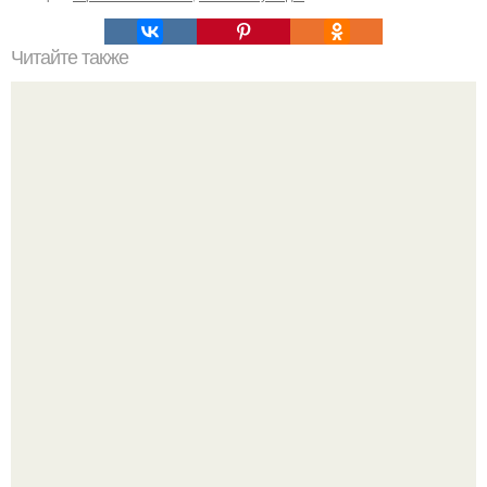
Читайте также
Мы делаем септик из еврокубов.
Германия мощный удар по индустрии "Дизайнерской