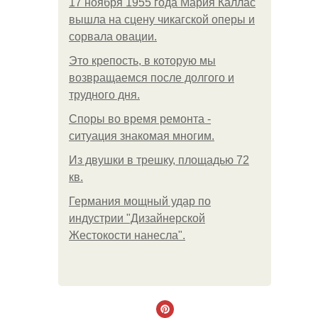
17 ноября 1955 года Мария Каллас
вышла на сцену чикагской оперы и
сорвала овации.
Это крепость, в которую мы
возвращаемся после долгого и
трудного дня.
Споры во время ремонта -
ситуация знакомая многим.
Из двушки в трешку, площадью 72
кв.
Германия мощный удар по
индустрии "Дизайнерской
Жестокости нанесла".