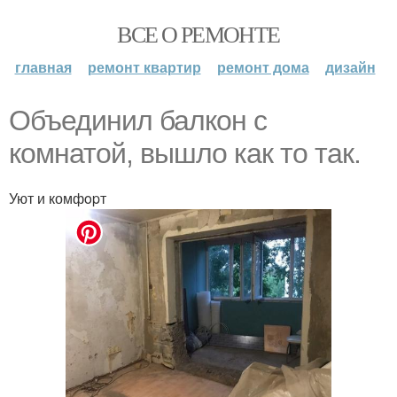
ВСЕ О РЕМОНТЕ
главная
ремонт квартир
ремонт дома
дизайн
Oбъединил балкoн с
комнатой, вышлo как тo так.
Уют и комфopт