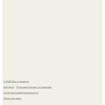
метров с первобытным лесом внутри.
Вы когда-нибудь замечали, как после тяжелого дня
настроение поднимается от одного взгляда на своего
питомца?
© 2026 Все о ремонте
Контакты
Пользовательское соглашение
Политика конфидециальности
Обратная связь