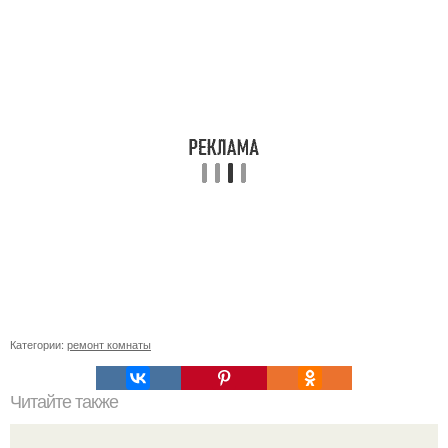
Категории:
ремонт комнаты
Читайте также