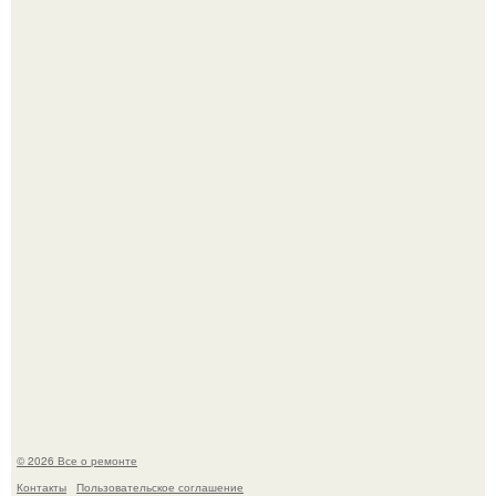
Представьте: больше десяти лет жизни - с хроническими
болячками.
Два турецких волшебника, два разных поколения - и
одна общая страсть.
© 2026 Все о ремонте
Контакты
Пользовательское соглашение