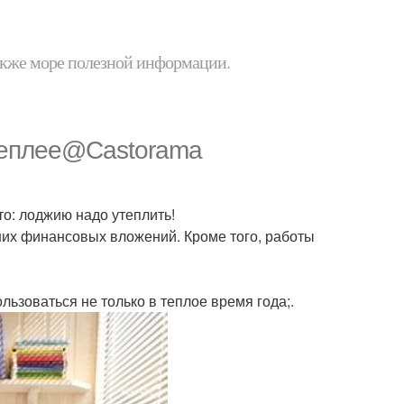
 также море полезной информации.
еплее@Castorama
о: лоджию надо утеплить!
ших финансовых вложений. Кроме того, работы
ьзоваться не только в теплое время года;.