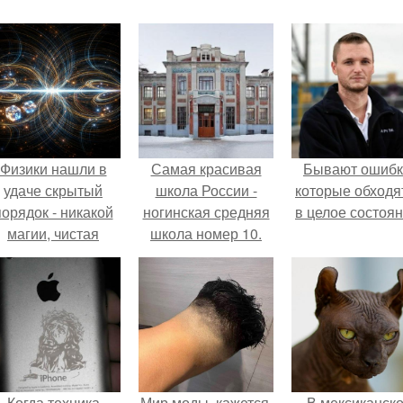
Физики нашли в
Самая красивая
Бывают ошибк
удаче скрытый
школа России -
которые обходя
порядок - никакой
ногинская средняя
в целое состоян
магии, чистая
школа номер 10.
квантовая
механика.
Когда техника
Мир моды, кажется,
В мексиканск