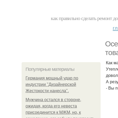
как правильно сделать ремонт до
г
Осе
тов
Как м
Утепл
Популярные материалы
довол
Германия мощный удар по
А рез
индустрии "Дизайнерской
- Вы 
Жестокости нанесла".
Мужчина остался в стороне,
ожидая, когда его невеста
присоединится к МЖМ, но, к