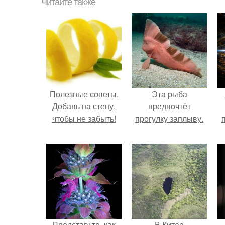
Читайте также
Полезные советы.
Эта рыба
Добавь на стену,
предпочтёт
чтобы не забыть!
прогулку заплыву.
Представьте, как
В Китaе