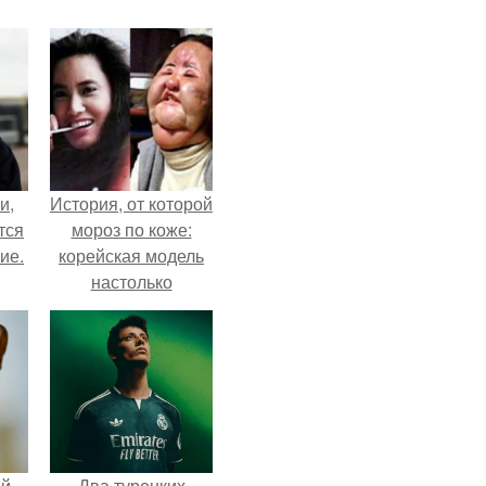
и,
История, от которой
тся
мороз по коже:
ие.
корейская модель
настолько
увлеклась
пластикой, что
вколола себе в
лицо кулинарное
масло.
ой
Два турецких