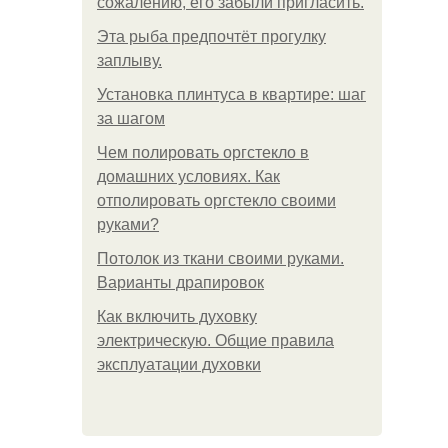
сожалению, его забыли пригласить.
Эта рыба предпочтёт прогулку
заплыву.
Установка плинтуса в квартире: шаг
за шагом
Чем полировать оргстекло в
домашних условиях. Как
отполировать оргстекло своими
руками?
Потолок из ткани своими руками.
Варианты драпировок
Как включить духовку
электрическую. Общие правила
эксплуатации духовки