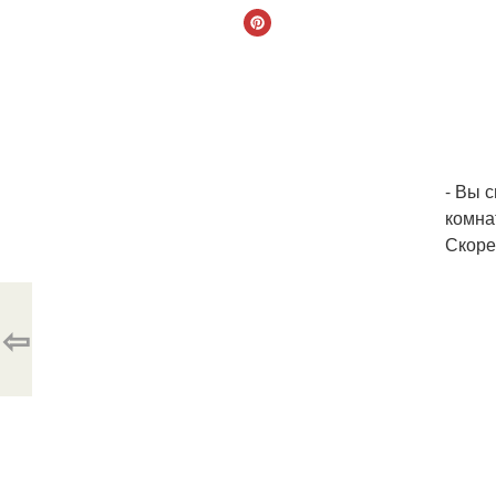
- Вы 
комна
Скоре
⇦