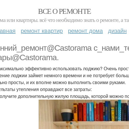
ВСЕ О РЕМОНТЕ
ма или квартиры. всё что необходимо знать о ремонте, а
лавная
ремонт квартир
ремонт дома
дизайн
нний_ремонт@Castorama с_нами_т
ары@Castorama.
аксимально эффективно использовать лоджию? Очень прост
ение лоджии займет немного времени и не потребует боль
ьно просты, и их вполне можно выполнить своими руками.
ультаты утепления оправдают все затраты:
получите дополнительную жилую площадь, которой можно пол