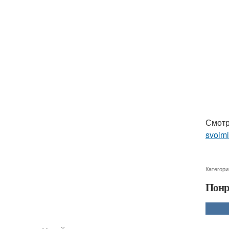
Смотр
svoimi
Категори
Понр