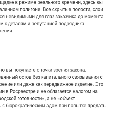
ощадке в режиме реального времени, здесь вы
даленном полигоне. Все скрытые полости, слои
тся невидимыми для глаз заказчика до момента
м к деталям и репутацией подрядчика
жения.
о вы покупаете с точки зрения закона.
вянный остов без капитального связывания с
роение или даже как передвижное изделие. Это
ии в Росреестре и не облагается налогом на
одской готовности», а не «объект
ь с бюрократическим адом при попытке продать