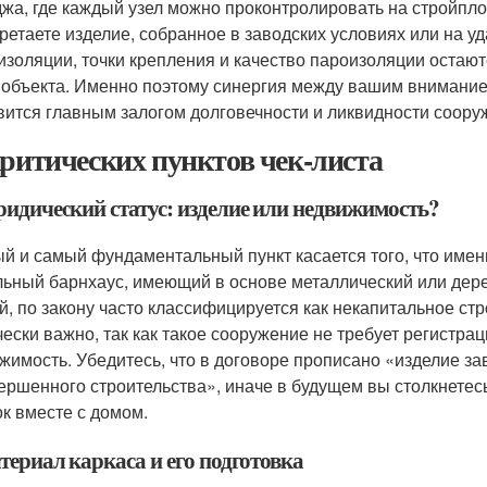
джа, где каждый узел можно проконтролировать на стройпл
ретаете изделие, собранное в заводских условиях или на у
изоляции, точки крепления и качество пароизоляции остаю
 объекта. Именно поэтому синергия между вашим внимание
вится главным залогом долговечности и ликвидности соору
критических пунктов чек-листа
ридический статус: изделие или недвижимость?
й и самый фундаментальный пункт касается того, что именн
ьный барнхаус, имеющий в основе металлический или дере
й, по закону часто классифицируется как некапитальное ст
чески важно, так как такое сооружение не требует регистрац
жимость. Убедитесь, что в договоре прописано «изделие зав
ершенного строительства», иначе в будущем вы столкнетес
ок вместе с домом.
териал каркаса и его подготовка