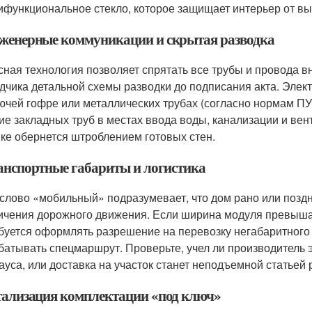
ифункциональное стекло, которое защищает интерьер от вы
нженерные коммуникации и скрытая разводка
сная технология позволяет спрятать все трубы и провода вну
дчика детальной схемы разводки до подписания акта. Элек
ючей гофре или металлических трубах (согласно нормам ПУ
ие закладных труб в местах ввода воды, канализации и вен
ке обернется штроблением готовых стен.
ранспортные габариты и логистика
слово «мобильный» подразумевает, что дом рано или поздно
ичения дорожного движения. Если ширина модуля превышает
буется оформлять разрешение на перевозку негабаритного
батывать спецмаршрут. Проверьте, учел ли производитель 
ауса, или доставка на участок станет неподъемной статьей 
етализация комплектации «под ключ»