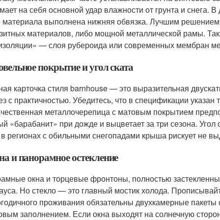
мает на себя основной удар влажности от грунта и снега. В
о материала выполнена нижняя обвязка. Лучшим решением
зитных материалов, либо мощной металлической рамы. Так
изоляции» — слоя рубероида или современных мембран м
овельное покрытие и угол ската
ная карточка стиля barnhouse — это выразительная двускат
ез с практичностью. Убедитесь, что в спецификации указан
ачественная металлочерепица с матовым покрытием предпо
ый «барабанит» при дожде и выцветает за три сезона. Угол 
 в регионах с обильными снегопадами крыша рискует не вы
кна и панорамное остекление
амные окна и торцевые фронтоны, полностью застекленные 
ауса. Но стекло — это главный мостик холода. Прописывай
огодичного проживания обязательны двухкамерные пакеты с 
овым заполнением. Если окна выходят на солнечную сторо