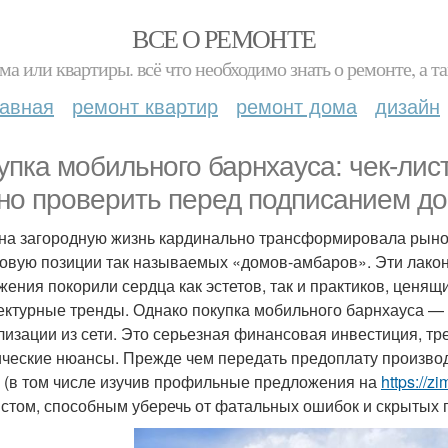
ВСЕ О РЕМОНТЕ
ма или квартиры. всё что необходимо знать о ремонте, а
лавная
ремонт квартир
ремонт дома
дизайн
упка мобильного барнхауса: чек-лист
но проверить перед подписанием до
на загородную жизнь кардинально трансформировала рынок
овую позиции так называемых «домов-амбаров». Эти лако
жения покорили сердца как эстетов, так и практиков, ценя
ектурные тренды. Однако покупка мобильного барнхауса — 
лизации из сети. Это серьезная финансовая инвестиция, тр
ческие нюансы. Прежде чем передать предоплату производ
 (в том числе изучив профильные предложения на
https://z
истом, способным уберечь от фатальных ошибок и скрытых 