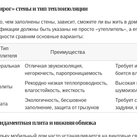
Пирог» стены и тип теплоизоляции
го, чем заполнены стены, зависит, сможете ли вы жить в до
фикации должны быть указаны не просто «утеплитель», а ег
дности сравним основные варианты:
Тип
Преимущества
плителя
еральная
Отличная звукоизоляция,
Требует 
негорючесть, паропроницаемость
боится в
Рекордно низкая теплопроводность,
Высокая 
плиты
влагостойкость, жесткость
шумоизо
Экологичность, бесшовное
Требует 
ата
заполнение, защита от грызунов
задувки,
ундаментная плита и нижняя обвязка
льку мобильный дом часто устанавливается на винтовые св