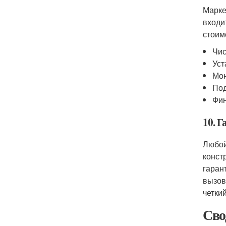
Марке
входи
стоим
Чис
Уст
Мон
Под
Фин
10. Г
Любой
конст
гаран
вызов
четки
Сво