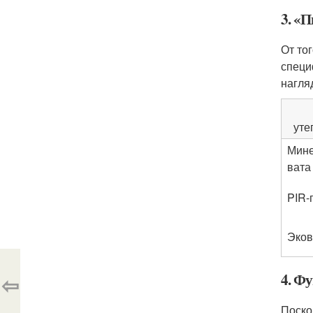
3. «
От то
специ
нагля
уте
Мин
вата
PIR-
Эков
4. Ф
⇦
Поско