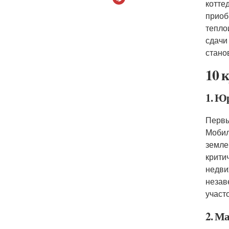
котте
приоб
тепло
сдачи
стано
10 
1. Ю
Первы
Мобил
земле
крити
недви
незав
участ
2. Ма