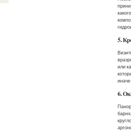
прини
каког
компо
гидро
5. Кр
Визит
вразр
или к
котор
иначе
6. О
Панор
барнх
кругл
аргон