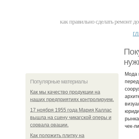
как правильно сделать ремонт до
г
Пок
нуж
Мода 
перед
Популярные материалы
соору
Как мы качество продукции на
архит
наших предприятиях контролируем.
визуа
17 ноября 1955 года Мария Каллас
юриди
вышла на сцену чикагской оперы и
рынка
сорвала овации.
чек-л
Как положить плитку на