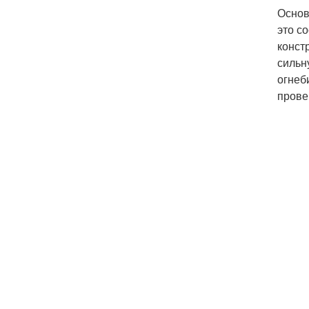
Основ
это с
конст
сильн
огнеб
прове