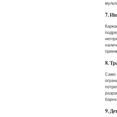
мульт
7. И
Карка
подря
негор
налич
прием
8. Т
Само 
огран
потре
разра
барнх
9. Д