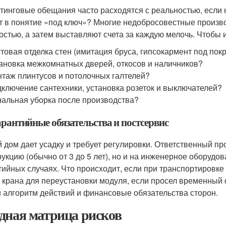
тинговые обещания часто расходятся с реальностью, если 
т в понятие «под ключ»? Многие недобросовестные произв
остью, а затем выставляют счета за каждую мелочь. Чтобы и
товая отделка стен (имитация бруса, гипсокармент под пок
ановка межкомнатных дверей, откосов и наличников?
таж плинтусов и потолочных галтелей?
ключение сантехники, установка розеток и выключателей?
альная уборка после производства?
арантийные обязательства и постсервис
 дом дает усадку и требует регулировки. Ответственный пр
рукцию (обычно от 3 до 5 лет), но и на инженерное оборудо
тийных случаях. Что происходит, если при транспортировке
 крана для переустановки модуля, если просел временный
й алгоритм действий и финансовые обязательства сторон.
дная матрица рисков