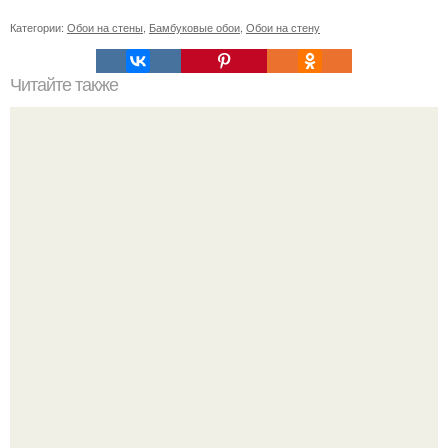
Категории:
Обои на стены
,
Бамбуковые обои
,
Обои на стену
Читайте также
Пошаговая инструкция кладки барбекю из кирпича.