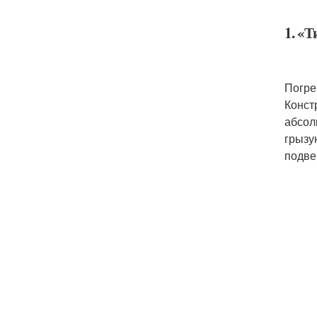
1. «
Погре
Конст
абсол
грызу
подве