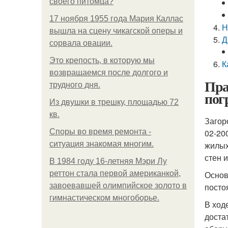
своего питомца?
17 ноября 1955 года Мария Каллас
Н
вышла на сцену чикагской оперы и
Д
сорвала овации.
Это крепость, в которую мы
К
возвращаемся после долгого и
Пра
трудного дня.
пог
Из двушки в трешку, площадью 72
кв.
Загор
Споры во время ремонта -
02-20
ситуация знакомая многим.
жилых
стен 
В 1984 году 16-летняя Мэри Лу
реттон стала первой американкой,
Основ
завоевавшей олимпийское золото в
посто
гимнастическом многоборье.
В ход
доста