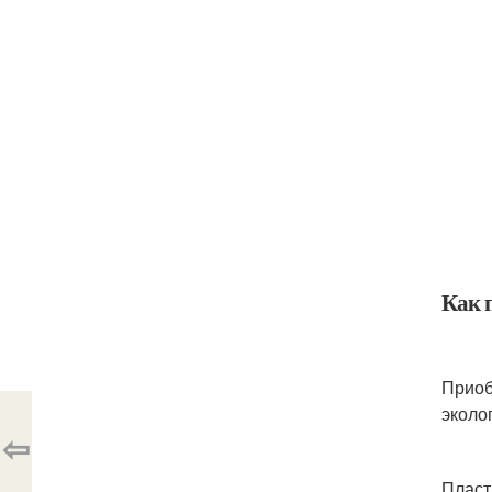
Как 
Приоб
эколо
⇦
Пласт