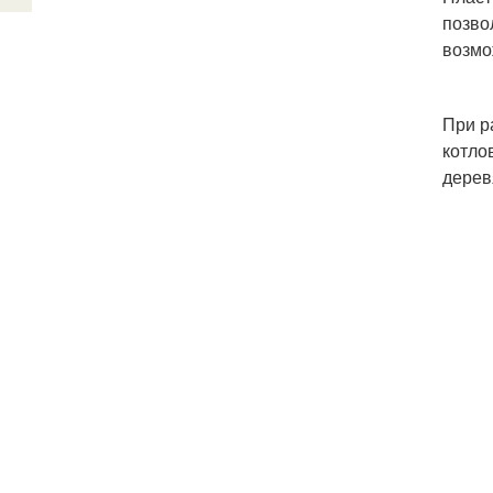
позво
возмо
При р
котло
дерев