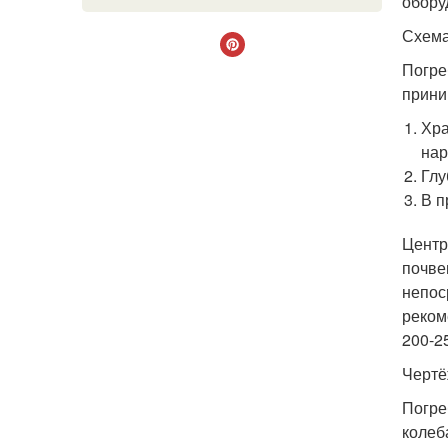
обору
Схема
Погре
прини
Хра
нар
Глу
В п
Центр
почве
непос
реком
200-2
Чертё
Погре
колеб