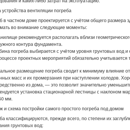
дования и каких-либо затрат на эксплуатацию.
 устройства вентиляции погреба
б в частном доме проектируется с учётом общего размера 
мать во внимание следующие моменты:
нилище рекомендуется располагать вблизи геометрическог
ужного контура фундамента.
бина погреба выбирается с учётом уровня грунтовых вод и 
роцессе проектных мероприятий обязательно учитывается та
альное размещение погреба сводит к минимуму влияние от
нных масс и их промерзания при наступлении холодов. Хо
редственно из дома, — это позволит значительно уменьшит
ендуется установка стационарной лестницы с наклоном мар
50 мм.
ж и схема постройки самого простого погреба под домом
ба классифицируются, прежде всего, по степени их заглубле
ания грунтовых вод: