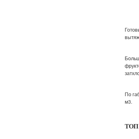
Готов
вытяж
Больш
фрукт
затхл
По га
м3.
ТОП 