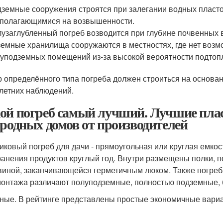
земные сооружения строятся при залегании водных пластов
полагающимися на возвышенности.
узаглубленный погреб возводится при глубине почвенных во
емные хранилища сооружаются в местностях, где нет воз
уподземных помещений из-за высокой вероятности подтоп
 определённого типа погреба должен строиться на основан
летних наблюдений.
ой погреб самый лучший. Лучшие плас
ородных домов от производителей
иковый погреб для дачи - прямоугольная или круглая емк
ранения продуктов круглый год. Внутри размещены полки, п
виной, заканчивающейся герметичным люком. Также погреб
монтажа различают полуподземные, полностью подземные,
ные. В рейтинге представлены простые экономичные вариа