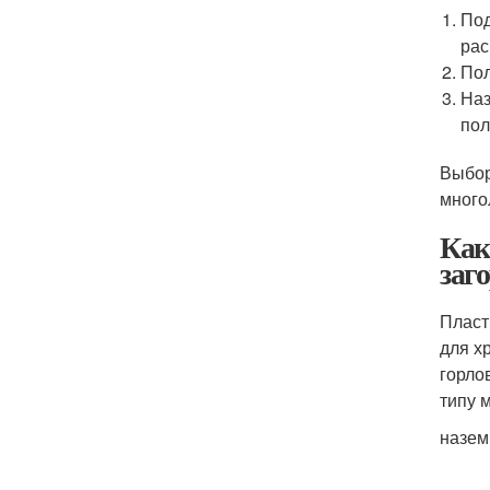
Под
рас
Пол
Наз
пол
Выбор
много
Как
заг
Пласт
для х
горло
типу 
назем