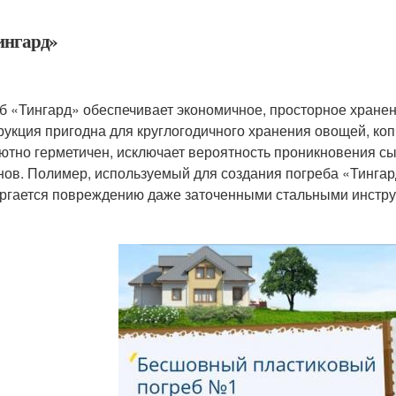
Тингард»
б «Тингард» обеспечивает экономичное, просторное хранени
рукция пригодна для круглогодичного хранения овощей, ко
ютно герметичен, исключает вероятность проникновения сы
нов. Полимер, используемый для создания погреба «Тингард
ргается повреждению даже заточенными стальными инстр