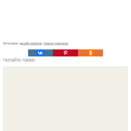
Категории:
дизайн мебели
,
ремонт комнаты
Читайте также
Kа обновить фасад старой ухни своими ру ами.