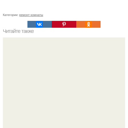
Категории:
ремонт комнаты
Читайте также
Как сэкономить при покупке ПВХ - окон без потери
качества: 5 ценных советов.