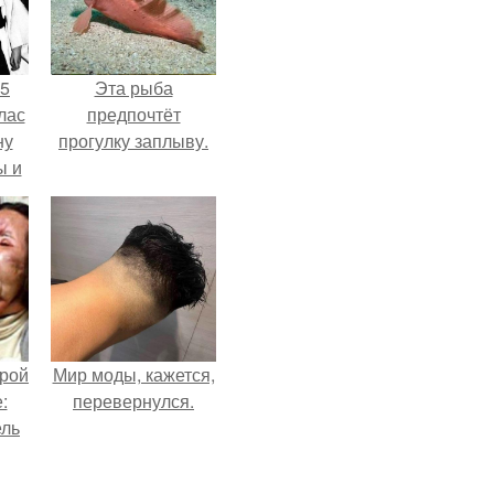
55
Эта рыба
лас
предпочтёт
ну
прогулку заплыву.
ы и
и.
орой
Мир моды, кажется,
:
перевернулся.
ель