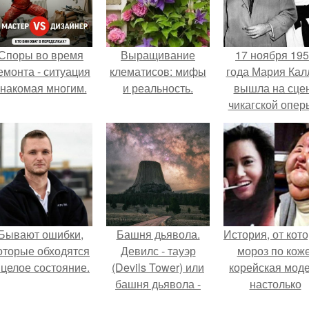
Споры во время
Выращивание
17 ноября 19
емонта - ситуация
клематисов: мифы
года Мария Кал
знакомая многим.
и реальность.
вышла на сце
чикагской опер
сорвала оваци
Бывают ошибки,
Башня дьявола.
История, от кот
оторые обходятся
Девилс - тауэр
мороз по коже
 целое состояние.
(Devils Tower) или
корейская мод
башня дьявола -
настолько
монолит
увлеклась