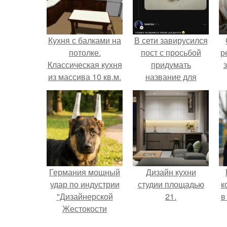
Кухня с балками на
В сети завирусился
потолке.
пост с просьбой
р
Классическая кухня
придумать
из массива 10 кв.м.
название для
с потолочными
домашней
балками
запеканки.
Германия мощный
Дизайн кухни
удар по индустрии
студии площадью
к
"Дизайнерской
21.
в
Жестокости
нанесла".